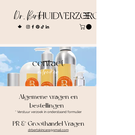
Dr. Bert
HUIDVERZORGING
contact
uitreiken
Algemene vragen en
bestellingen
* Verstuur verzoek in onderstaand formulier
PR & Groothandel Vragen
drbertskincare@gmail.com