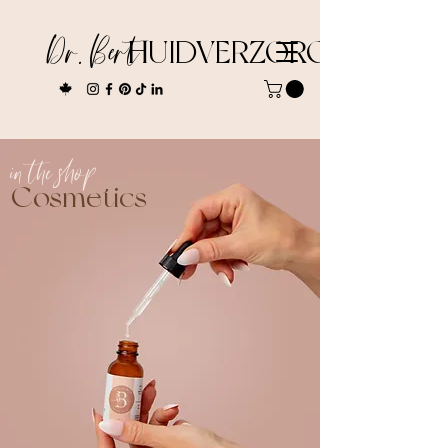
Dr. Bert
HUIDVERZORGING
in the shop
Cosmetics