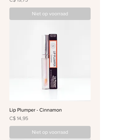
Niet op voorraad
Lip Plumper - Cinnamon
Prijs
C$ 14,95
Niet op voorraad