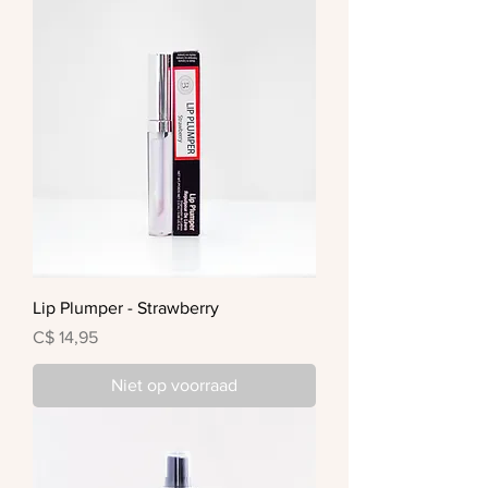
Lip Plumper - Strawberry
Prijs
C$ 14,95
Niet op voorraad