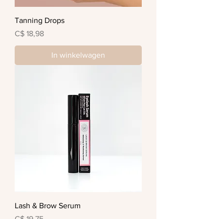
Tanning Drops
Prijs
C$ 18,98
In winkelwagen
Lash & Brow Serum
Prijs
C$ 19,75