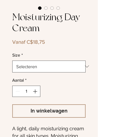
Moisturizing Day
Cream
Verkoopprijs
Vanaf
C$18,75
Size
*
Aantal
*
In winkelwagen
A light, daily moisturizing cream
for all skin types. Moisturizing